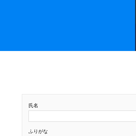
氏名
ふりがな