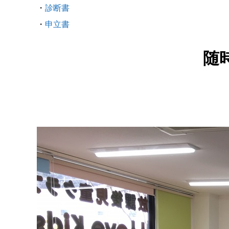
・
診断書
・
申立書
随