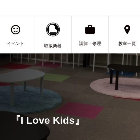
イベント
調律・修理
教室一覧
取扱楽器
『I Love Kids』