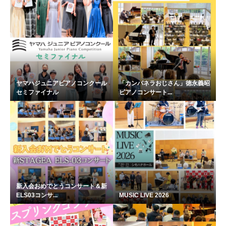
ヤマハジュニアピアノコンクール
「カンパネラおじさん」徳永義昭
セミファイナル
ピアノコンサート...
新入会おめでとうコンサート＆新
ELS03コンサ...
MUSIC LIVE 2026