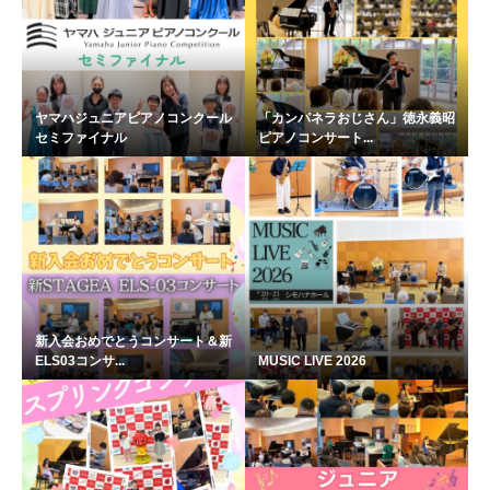
ヤマハジュニアピアノコンクール
「カンパネラおじさん」徳永義昭
セミファイナル
ピアノコンサート...
新入会おめでとうコンサート＆新
ELS03コンサ...
MUSIC LIVE 2026