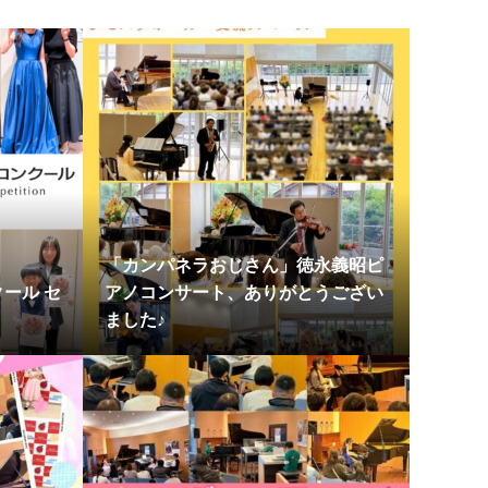
「カンパネラおじさん」徳永義昭ピ
ール セ
アノコンサート、ありがとうござい
ました♪