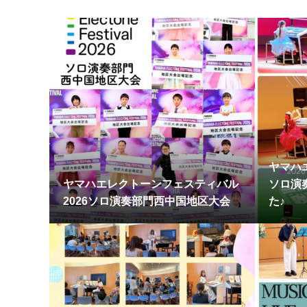
ヤマハ
ヤマハエレクトーンフェスティバル
ソロ演
2026ソロ演奏部門西中国地区大会
た♪