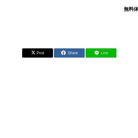
無料体
Post
Share
Line