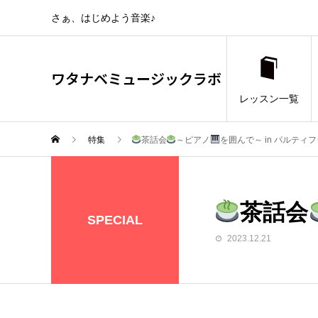
さぁ、はじめよう音楽♪
ワタナベミュージックラボ
レッスン一覧
特集
茶話会
～ピアノ
を囲んで～ in パルティ
茶話会
SPECIAL
2023.12.21