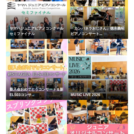
ヤマハジュニアピアノコンクール
「カンパネラおじさん」徳永義昭
セミファイナル
ピアノコンサート...
新入会おめでとうコンサート＆新
ELS03コンサ...
MUSIC LIVE 2026