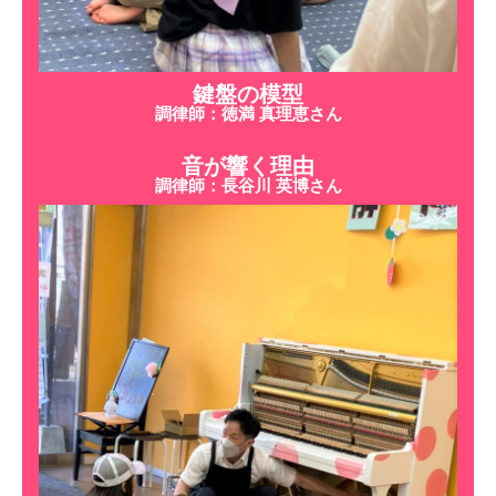
鍵盤の模型
調律師：徳満 真理恵さん
音が響く理由
調律師：長谷川 英博さん